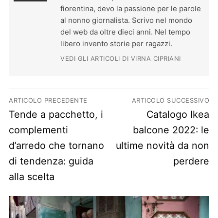
fiorentina, devo la passione per le parole
al nonno giornalista. Scrivo nel mondo
del web da oltre dieci anni. Nel tempo
libero invento storie per ragazzi.
VEDI GLI ARTICOLI DI VIRNA CIPRIANI
Navigazione articoli
ARTICOLO PRECEDENTE
ARTICOLO SUCCESSIVO
Previous post:
Next post:
Tende a pacchetto, i
Catalogo Ikea
complementi
balcone 2022: le
d’arredo che tornano
ultime novità da non
di tendenza: guida
perdere
alla scelta