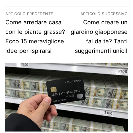
Navigazione articoli
ARTICOLO PRECEDENTE
ARTICOLO SUCCESSIVO
Previous post:
Next post:
Come arredare casa
Come creare un
con le piante grasse?
giardino giapponese
Ecco 15 meravigliose
fai da te? Tanti
idee per ispirarsi
suggerimenti unici!