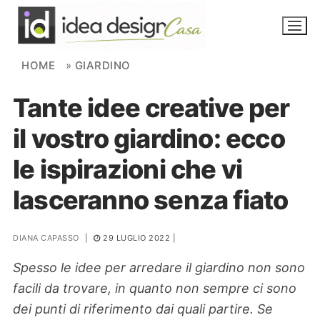
Skip to content
HOME
»
GIARDINO
Tante idee creative per
NOVITÀ
il vostro giardino: ecco
AMBIENTI
le ispirazioni che vi
FAI DA TE
lasceranno senza fiato
PIANTE
DIANA CAPASSO
|
29 LUGLIO 2022
|
Ortaggio
Search for:
Spesso le idee per arredare il giardino non sono
facili da trovare, in quanto non sempre ci sono
dei punti di riferimento dai quali partire. Se