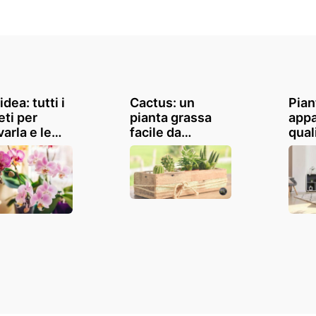
dea: tutti i
Cactus: un
Pian
eti per
pianta grassa
app
varla e le
facile da
qual
ie più belle
coltivare in casa
migl
ondo
e molto
tene
decorativa! 20
idee