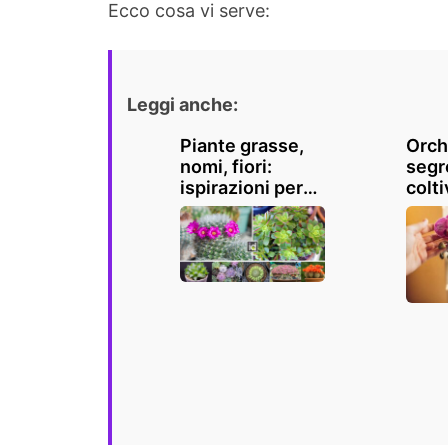
Ecco cosa vi serve:
Leggi anche:
Piante grasse,
Orchi
nomi, fiori:
segr
ispirazioni per
colti
un tocco esotico
spec
in casa e
al m
giardino