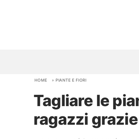
Skip to content
HOME
»
PIANTE E FIORI
Tagliare le pi
NOVITÀ
ragazzi grazie
AMBIENTI
FAI DA TE