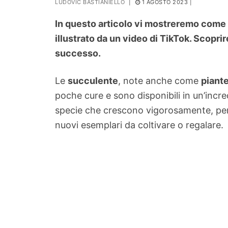
LUDOVIC BASTIANIELLO
|
1 AGOSTO 2023
|
PIANTE
In questo articolo vi mostreremo come 
Ortaggio
illustrato da un video di TikTok. Scoprir
Search for:
successo.
Le
succulente
, note anche come
piant
poche cure e sono disponibili in un’incred
specie che crescono vigorosamente, perc
nuovi esemplari da coltivare o regalare.