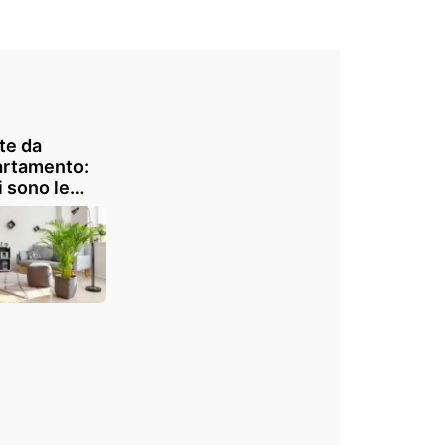
te da
artamento:
i sono le
iori da
re in casa?