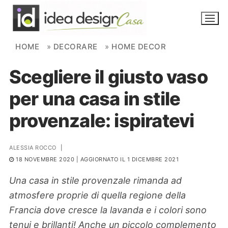
Skip to content
HOME
»
DECORARE
»
HOME DECOR
Scegliere il giusto vaso
NOVITÀ
per una casa in stile
AMBIENTI
provenzale: ispiratevi
FAI DA TE
PIANTE
ALESSIA ROCCO
|
18 NOVEMBRE 2020
| AGGIORNATO IL 1 DICEMBRE 2021
Ortaggio
Search for:
Una casa in stile provenzale rimanda ad
atmosfere proprie di quella regione della
Francia dove cresce la lavanda e i colori sono
tenui e brillanti! Anche un piccolo complemento