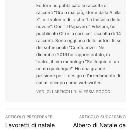
Editore ho pubblicato la raccolta di
racconti “Ora o mai più, storie dalla A alla
Z”, e il volume di liriche “La fantasia delle
nuvole”. Con “Il Papavero” Edizioni, ho
pubblicato Oltre la cornice” raccolta di 14
racconti. Sono oggi una delle autrici fisse
del settimanale “Confidenze”. Nel
dicembre 2016 ho rappresentato, in
teatro, il mio monologo “Soliloquio di un
uomo qualunque”. Ho una grande
passione per il design e l’arredamento di
cui mi occupo come web writer.
VEDI GLI ARTICOLI DI ALESSIA ROCCO
Navigazione articoli
ARTICOLO PRECEDENTE
ARTICOLO SUCCESSIVO
Previous post:
Next post:
Lavoretti di natale
Albero di Natale da