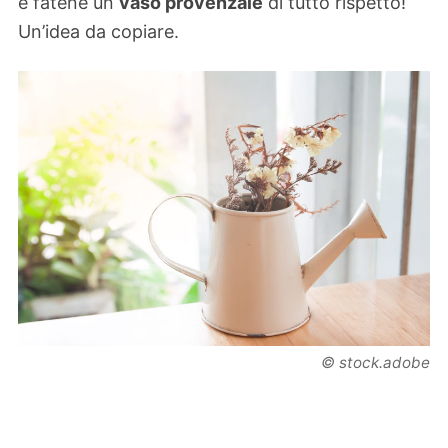
e fatene un
vaso provenzale
di tutto rispetto!
Un’idea da copiare.
© stock.adobe