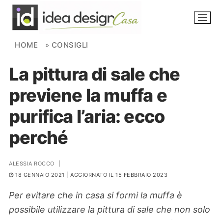
Skip to content
HOME
»
CONSIGLI
La pittura di sale che
NOVITÀ
previene la muffa e
AMBIENTI
purifica l’aria: ecco
FAI DA TE
perché
PIANTE
ALESSIA ROCCO
|
Ortaggio
Search for:
18 GENNAIO 2021
| AGGIORNATO IL 15 FEBBRAIO 2023
Per evitare che in casa si formi la muffa è
possibile utilizzare la pittura di sale che non solo