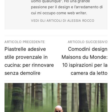
uomo qualunque”. Ho una grande
passione per il design e l’arredamento di
cui mi occupo come web writer.
VEDI GLI ARTICOLI DI ALESSIA ROCCO
Navigazione articoli
ARTICOLO PRECEDENTE
ARTICOLO SUCCESSIVO
Previous post:
Next post:
Piastrelle adesive
Comodini design
stile provenzale in
Maisons du Monde:
cucina: per rinnovare
10 ispirazioni per la
senza demolire
camera da letto