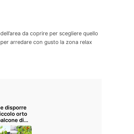
ll’area da coprire per scegliere quello
 per arredare con gusto la zona relax
e disporre
iccolo orto
balcone di
! 12 idee
ispirarvi