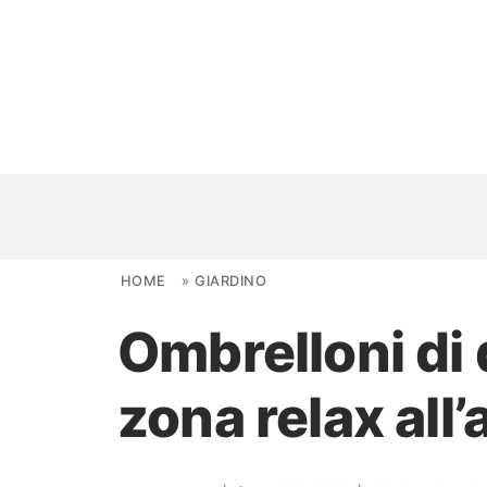
Skip to content
HOME
»
GIARDINO
Ombrelloni di 
NOVITÀ
zona relax all
AMBIENTI
FAI DA TE