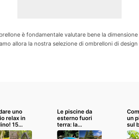
rellone è fondamentale valutare bene la dimensione de
mo allora la nostra selezione di ombrelloni di design
dare uno
Le piscine da
Com
o relax in
esterno fuori
un p
ino! 15
terra: la
sul 
azioni
soluzione in
casa
giardino per le
per 