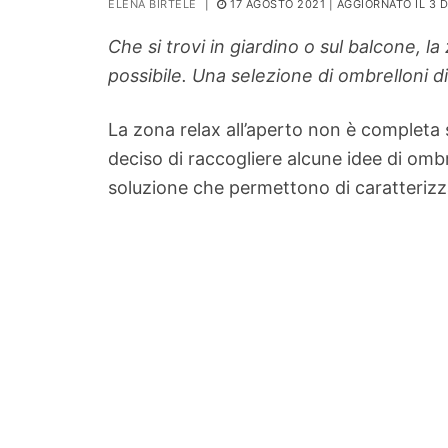
ELENA BIRTELE
|
17 AGOSTO 2021
| AGGIORNATO IL 3 
PIANTE
Che si trovi in giardino o sul balcone, 
Ortaggio
possibile. Una selezione di ombrelloni di
Search for:
La zona relax all’aperto non è completa 
deciso di raccogliere alcune idee di ombre
soluzione che permettono di caratterizzar