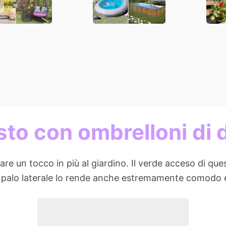
calde giornate
estive
sto con o
mbrelloni di 
dare un tocco in più al giardino. Il verde acceso di qu
. Il palo laterale lo rende anche estremamente comodo 