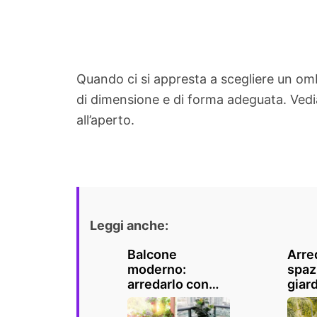
Quando ci si appresta a scegliere un omb
di dimensione e di forma adeguata. Vedia
all’aperto.
Leggi anche:
Balcone
Arre
moderno:
spazi
arredarlo con
giard
gusto con
ispir
queste 10 belle