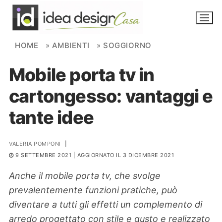
Skip to content
HOME
»
AMBIENTI
»
SOGGIORNO
Mobile porta tv in
NOVITÀ
cartongesso: vantaggi e
AMBIENTI
tante idee
FAI DA TE
PIANTE
VALERIA POMPONI
|
9 SETTEMBRE 2021
| AGGIORNATO IL 3 DICEMBRE 2021
Ortaggio
Search for:
Anche il mobile porta tv, che svolge
prevalentemente funzioni pratiche, può
diventare a tutti gli effetti un complemento di
arredo progettato con stile e gusto e realizzato