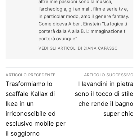
altre mie passioni sono la musica,
l’archeologia, gli animali, film e serie tv e,
in particolar modo, amo il genere fantasy.
Come diceva Albert Einstein “La logica ti
porterà dalla A alla B. L’immaginazione ti
porterà ovunque”.
VEDI GLI ARTICOLI DI DIANA CAPASSO
Navigazione articoli
ARTICOLO PRECEDENTE
ARTICOLO SUCCESSIVO
Previous post:
Next post:
Trasformiamo lo
I lavandini in pietra
scaffale Kallax di
sono il tocco di stile
Ikea in un
che rende il bagno
irriconoscibile ed
super chic
esclusivo mobile per
il soggiorno