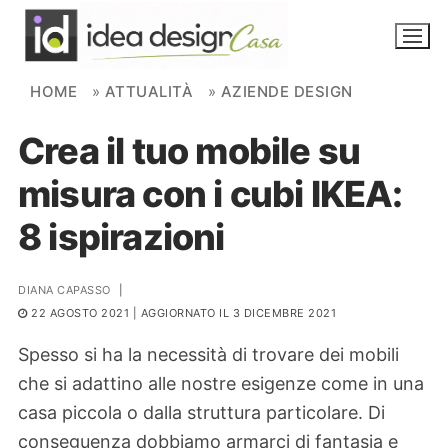
Skip to content
HOME
»
ATTUALITÀ
»
AZIENDE DESIGN
Crea il tuo mobile su
NOVITÀ
misura con i cubi IKEA:
AMBIENTI
8 ispirazioni
FAI DA TE
PIANTE
DIANA CAPASSO
|
22 AGOSTO 2021
| AGGIORNATO IL 3 DICEMBRE 2021
Ortaggio
Search for:
Spesso si ha la necessità di trovare dei mobili
che si adattino alle nostre esigenze come in una
casa piccola o dalla struttura particolare. Di
conseguenza dobbiamo armarci di fantasia e