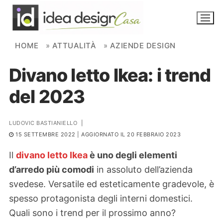
Skip to content
HOME
»
ATTUALITÀ
»
AZIENDE DESIGN
Divano letto Ikea: i trend
NOVITÀ
del 2023
AMBIENTI
FAI DA TE
LUDOVIC BASTIANIELLO
|
15 SETTEMBRE 2022
| AGGIORNATO IL 20 FEBBRAIO 2023
PIANTE
Il
divano letto Ikea
è uno degli elementi
Ortaggio
d’arredo più comodi
in assoluto dell’azienda
Search for:
svedese. Versatile ed esteticamente gradevole, è
spesso protagonista degli interni domestici.
Quali sono i trend per il prossimo anno?