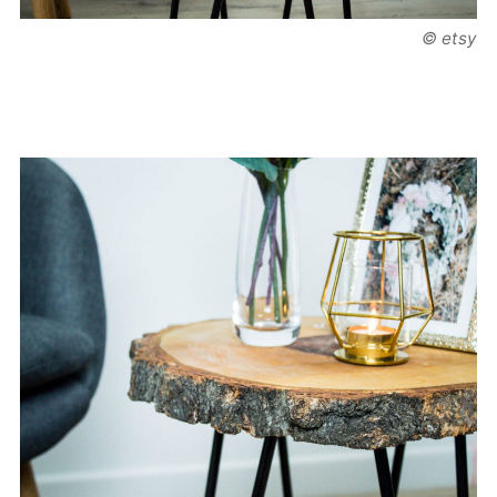
© etsy