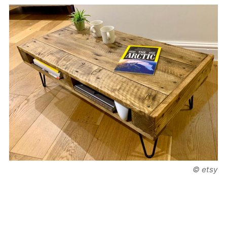
© etsy