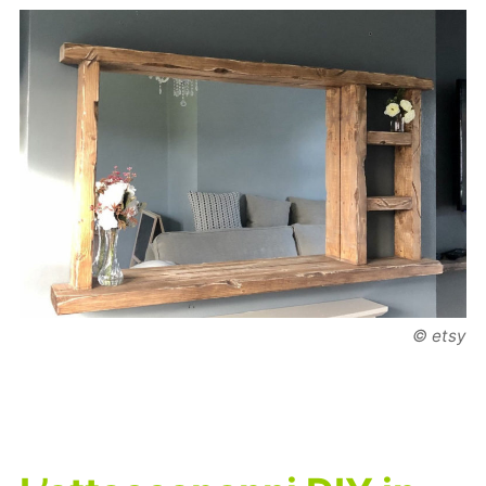
© etsy