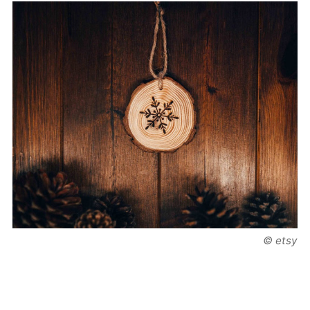
© etsy