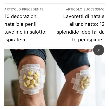
Navigazione articoli
ARTICOLO PRECEDENTE
ARTICOLO SUCCESSIVO
Previous post:
Next post:
10 decorazioni
Lavoretti di natale
natalizie per il
all’uncinetto: 12
tavolino in salotto:
splendide idee fai da
ispiratevi
te per ispirarsi