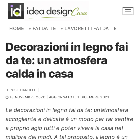
Skip to content
HOME
»
FAI DA TE
»
LAVORETTI FAI DA TE
Decorazioni in legno fai
NOVITÀ
da te: un atmosfera
AMBIENTI
calda in casa
FAI DA TE
PIANTE
DENISE CARULLI
|
18 NOVEMBRE 2020
| AGGIORNATO IL 1 DICEMBRE 2021
Ortaggio
Search for:
Le decorazioni in legno fai da te: un’atmosfera
accogliente e delicata è un modo per far sentire
a proprio agio tutti e poter vivere la casa nel
migliore dei modi. A tal proposito, il legno è un