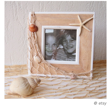
© etsy