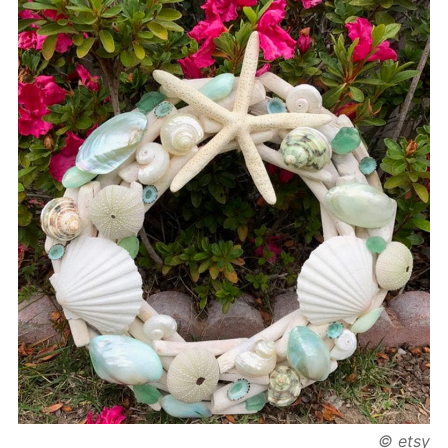
© etsy