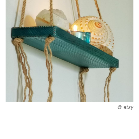
© etsy