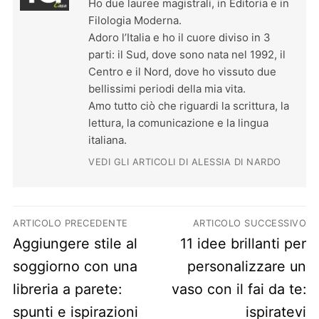
Ho due lauree magistrali, in Editoria e in
Filologia Moderna.
Adoro l’Italia e ho il cuore diviso in 3
parti: il Sud, dove sono nata nel 1992, il
Centro e il Nord, dove ho vissuto due
bellissimi periodi della mia vita.
Amo tutto ciò che riguardi la scrittura, la
lettura, la comunicazione e la lingua
italiana.
VEDI GLI ARTICOLI DI ALESSIA DI NARDO
Navigazione articoli
ARTICOLO PRECEDENTE
ARTICOLO SUCCESSIVO
Previous post:
Next post:
Aggiungere stile al
11 idee brillanti per
soggiorno con una
personalizzare un
libreria a parete:
vaso con il fai da te:
spunti e ispirazioni
ispiratevi