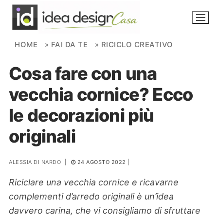
Skip to content
HOME
»
FAI DA TE
»
RICICLO CREATIVO
Cosa fare con una
NOVITÀ
vecchia cornice? Ecco
AMBIENTI
le decorazioni più
FAI DA TE
originali
PIANTE
ALESSIA DI NARDO
|
24 AGOSTO 2022
|
Ortaggio
Search for:
Riciclare una vecchia cornice e ricavarne
complementi d’arredo originali è un’idea
davvero carina, che vi consigliamo di sfruttare