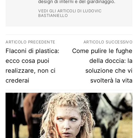
design di interni e del giardinaggio.
VEDI GLI ARTICOLI DI LUDOVIC
BASTIANIELLO
Navigazione articoli
ARTICOLO PRECEDENTE
ARTICOLO SUCCESSIVO
Previous post:
Next post:
Flaconi di plastica:
Come pulire le fughe
ecco cosa puoi
della doccia: la
realizzare, non ci
soluzione che vi
crederai
svolterà la vita