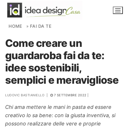
Skip to content
HOME
»
FAI DA TE
Come creare un
NOVITÀ
guardaroba fai da te:
AMBIENTI
idee sostenibili,
FAI DA TE
semplici e meravigliose
PIANTE
LUDOVIC BASTIANIELLO
|
7 SETTEMBRE 2022
|
Ortaggio
Search for:
Chi ama mettere le mani in pasta ed essere
creativo lo sa bene: con la giusta inventiva, si
possono realizzare delle vere e proprie