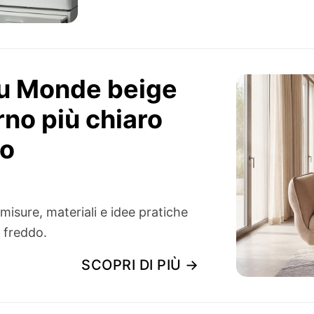
du Monde beige
rno più chiaro
do
sure, materiali e idee pratiche
o freddo.
SCOPRI DI PIÙ →