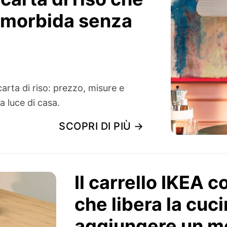
ù morbida senza
ta di riso: prezzo, misure e
a luce di casa.
SCOPRI DI PIÙ →
Il carrello IKEA 
che libera la cuc
aggiungere un mo