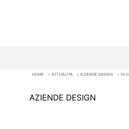
Skip to content
HOME
»
ATTUALITÀ
»
AZIENDE DESIGN
»
PAG
NOVITÀ
AZIENDE DESIGN
AMBIENTI
FAI DA TE