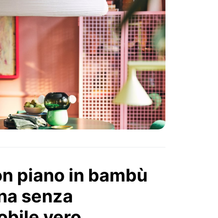
con piano in bambù
ina senza
bile vero