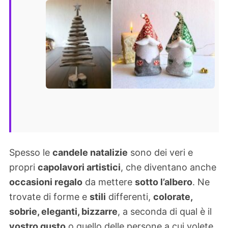
Spesso le
candele natalizie
sono dei veri e
propri
capolavori artistici
, che diventano anche
occasioni regalo
da mettere
sotto l’albero
. Ne
trovate di forme e
stili
differenti,
colorate,
sobrie, eleganti, bizzarre
, a seconda di qual è il
vostro gusto
o quello delle persone a cui volete