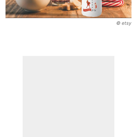
© etsy