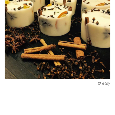
© etsy