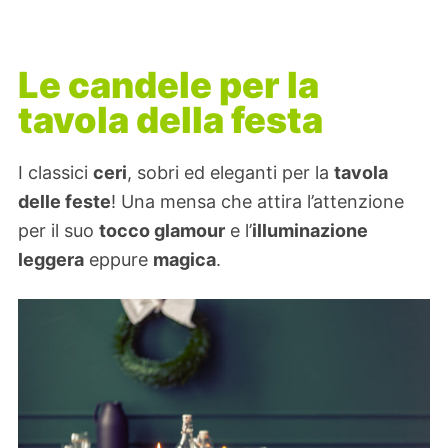
Le candele per la
tavola della festa
I classici
ceri
, sobri ed eleganti per la
tavola
delle feste
! Una mensa che attira l’attenzione
per il suo
tocco glamour
e l’
illuminazione
leggera
eppure
magica
.