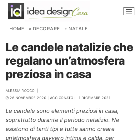
Skip to content
HOME
»
DECORARE
»
NATALE
Le candele natalizie che
NOVITÀ
regalano un’atmosfera
AMBIENTI
preziosa in casa
FAI DA TE
PIANTE
ALESSIA ROCCO
|
26 NOVEMBRE 2020
| AGGIORNATO IL 1 DICEMBRE 2021
Ortaggio
Search for:
Le candele sono elementi preziosi in casa,
soprattutto durante il periodo natalizio. Ne
esistono di tanti tipi e tutte sanno creare
un’atmosfera davvero intima e calda, per