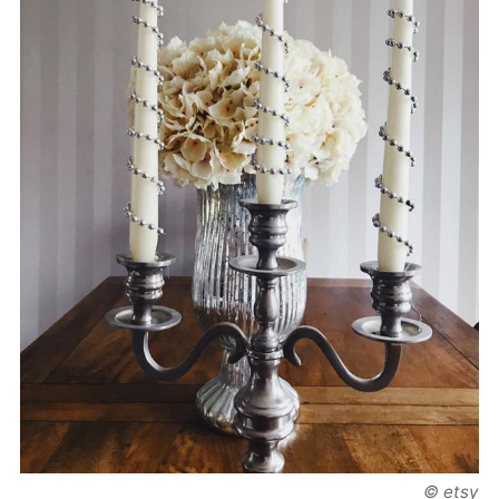
© etsy