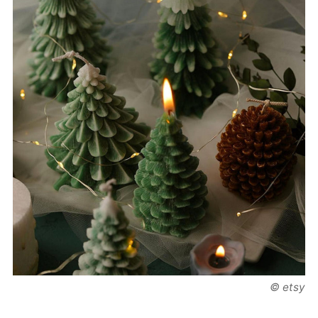
© etsy