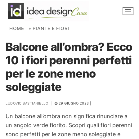
Skip to content
HOME
»
PIANTE E FIORI
Balcone all’ombra? Ecco
NOVITÀ
10 i fiori perenni perfetti
AMBIENTI
per le zone meno
FAI DA TE
soleggiate
PIANTE
LUDOVIC BASTIANIELLO
|
29 GIUGNO 2023
|
Ortaggio
Search for:
Un balcone all’ombra non significa rinunciare a
un angolo verde fiorito. Scopri quali fiori perenni
sono perfetti per le zone meno soleggiate e