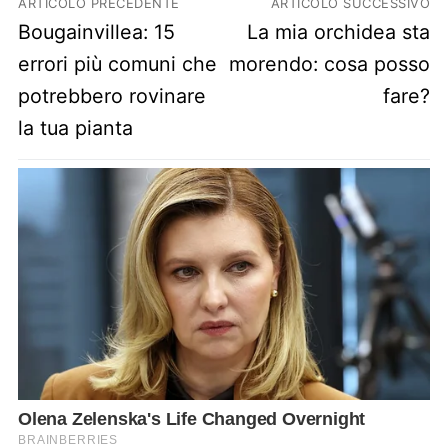
ARTICOLO PRECEDENTE
ARTICOLO SUCCESSIVO
Previous post:
Next post:
Bougainvillea: 15
La mia orchidea sta
errori più comuni che
morendo: cosa posso
potrebbero rovinare
fare?
la tua pianta