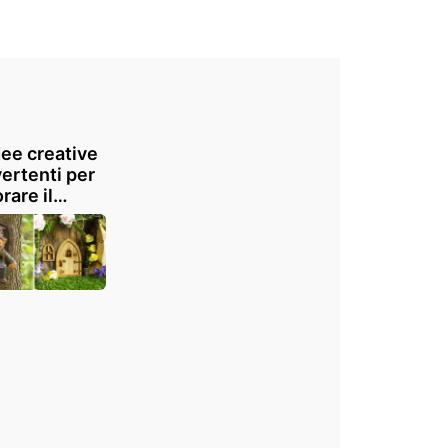
dee creative
vertenti per
rare il
dino fai da
spiratevi