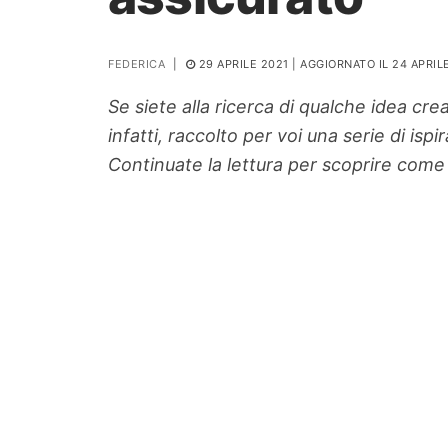
PIANTE
FEDERICA
|
29 APRILE 2021
| AGGIORNATO IL 24 APRIL
Ortaggio
Search for:
Se siete alla ricerca di qualche idea cre
infatti, raccolto per voi una serie di isp
Continuate la lettura per scoprire come s