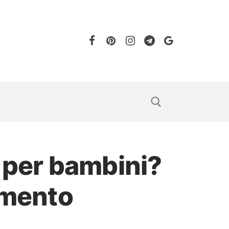
o per bambini?
imento