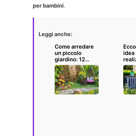
per bambini
.
Leggi anche:
Come arredare
Ecco
un piccolo
idea
giardino: 12
real
belli, piccoli
angol
giardini da
te in
copiare
ispir