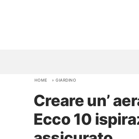
Skip to content
HOME
»
GIARDINO
Creare un’ aer
NOVITÀ
Ecco 10 ispira
AMBIENTI
FAI DA TE
assicurato