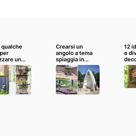
 qualche
Crearsi un
12 i
 per
angolo a tema
e di
izzare un
spiaggia in
deco
o bar fai da
giardino: le idee
giar
 giardino:
più fantasiose
te: i
atevi
per ispirarsi