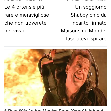
Previous post:
Next post:
Le 4 ortensie più
Un soggiorno
rare e meravigliose
Shabby chic da
che non troverete
incanto firmato
nei vivai
Maisons du Monde:
lasciatevi ispirare