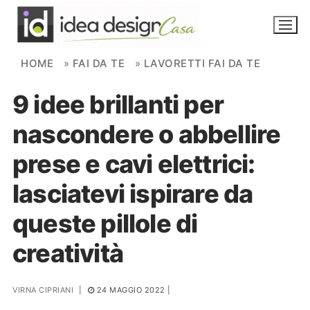
Skip to content
HOME
»
FAI DA TE
»
LAVORETTI FAI DA TE
9 idee brillanti per
NOVITÀ
nascondere o abbellire
AMBIENTI
prese e cavi elettrici:
FAI DA TE
lasciatevi ispirare da
PIANTE
queste pillole di
Ortaggio
Search for:
creatività
VIRNA CIPRIANI
|
24 MAGGIO 2022
|