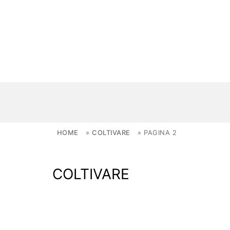
Skip to content
HOME
»
COLTIVARE
»
PAGINA 2
NOVITÀ
COLTIVARE
AMBIENTI
FAI DA TE