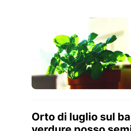
PIANTE
Ortaggio
Search for:
Orto di luglio sul b
verdure posso semi