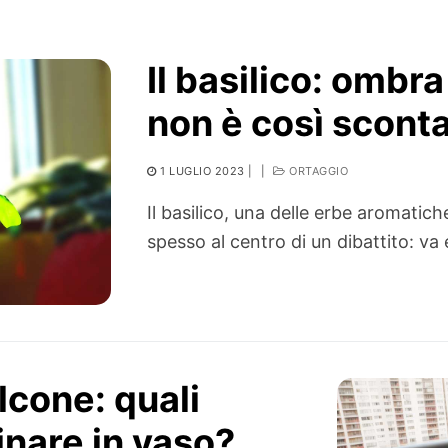
Il basilico: ombra
non è così scont
1 LUGLIO 2023
|
|
ORTAGGIO
Il basilico, una delle erbe aromatich
spesso al centro di un dibattito: va
alcone: quali
nare in vaso?