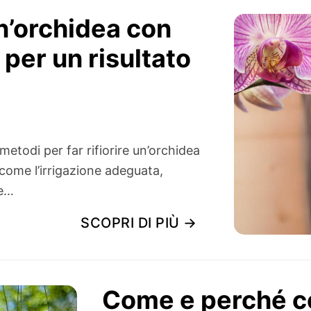
un’orchidea con
 per un risultato
metodi per far rifiorire un’orchidea
ome l’irrigazione adeguata,
Se…
SCOPRI DI PIÙ →
Come e perché col