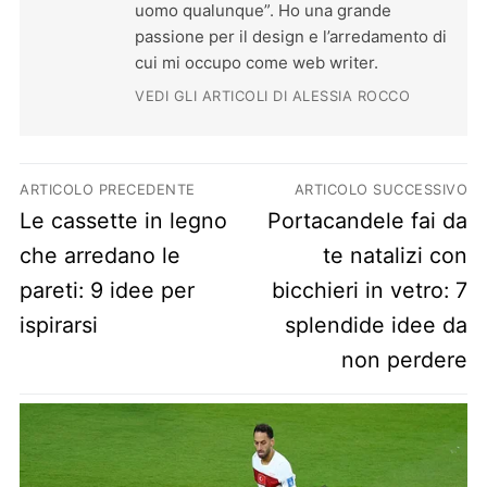
uomo qualunque”. Ho una grande
passione per il design e l’arredamento di
cui mi occupo come web writer.
VEDI GLI ARTICOLI DI ALESSIA ROCCO
Navigazione articoli
ARTICOLO PRECEDENTE
ARTICOLO SUCCESSIVO
Previous post:
Next post:
Le cassette in legno
Portacandele fai da
che arredano le
te natalizi con
pareti: 9 idee per
bicchieri in vetro: 7
ispirarsi
splendide idee da
non perdere