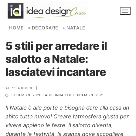
Skip to content
HOME
»
DECORARE
»
NATALE
5 stili per arredare il
NOVITÀ
salotto a Natale:
AMBIENTI
lasciatevi incantare
FAI DA TE
PIANTE
ALESSIA ROCCO
|
3 DICEMBRE 2020
| AGGIORNATO IL 1 DICEMBRE 2021
Ortaggio
Search for:
Il Natale è alle porte e bisogna dare alla casa un
abito tutto nuovo! Creare l’atmosfera giusta per
vivere appieno le feste. Il salotto diventa,
durante le festività, la stanza dove accogliere