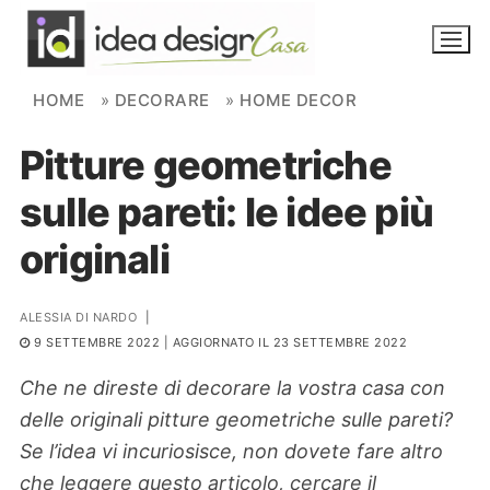
Skip to content
HOME
»
DECORARE
»
HOME DECOR
Pitture geometriche
NOVITÀ
sulle pareti: le idee più
AMBIENTI
originali
FAI DA TE
PIANTE
ALESSIA DI NARDO
|
9 SETTEMBRE 2022
| AGGIORNATO IL 23 SETTEMBRE 2022
Ortaggio
Search for:
Che ne direste di decorare la vostra casa con
delle originali pitture geometriche sulle pareti?
Se l’idea vi incuriosisce, non dovete fare altro
che leggere questo articolo, cercare il