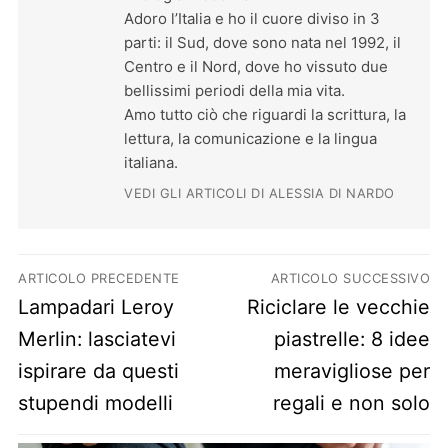
Adoro l’Italia e ho il cuore diviso in 3
parti: il Sud, dove sono nata nel 1992, il
Centro e il Nord, dove ho vissuto due
bellissimi periodi della mia vita.
Amo tutto ciò che riguardi la scrittura, la
lettura, la comunicazione e la lingua
italiana.
VEDI GLI ARTICOLI DI ALESSIA DI NARDO
Navigazione articoli
ARTICOLO PRECEDENTE
ARTICOLO SUCCESSIVO
Previous post:
Next post:
Lampadari Leroy
Riciclare le vecchie
Merlin: lasciatevi
piastrelle: 8 idee
ispirare da questi
meravigliose per
stupendi modelli
regali e non solo