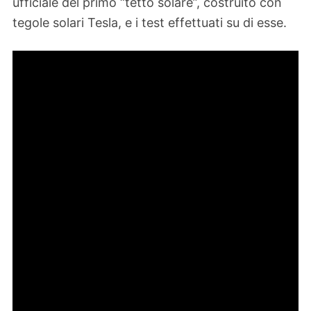
ufficiale del primo “tetto solare”, costruito con
tegole solari Tesla, e i test effettuati su di esse.