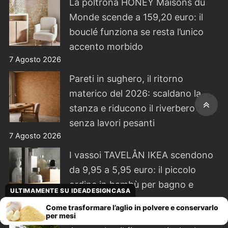
La poltrona HONEY Maisons du
Monde scende a 159,20 euro: il
bouclé funziona se resta l’unico
accento morbido
7 Agosto 2026
Pareti in sughero, il ritorno
materico del 2026: scaldano la
stanza e riducono il riverbero
senza lavori pesanti
7 Agosto 2026
I vassoi TAVELÅN IKEA scendono
da 9,95 a 5,95 euro: il piccolo
ordine in bambù per bagno e
ULTIMAMENTE SU IDEADESIGNCASA
cucina
Come trasformare l’aglio in polvere e conservarlo
7 Agosto 2026
per mesi