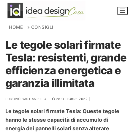
Skip to content
HOME
»
CONSIGLI
Le tegole solari firmate
NOVITÀ
Tesla: resistenti, grande
AMBIENTI
efficienza energetica e
FAI DA TE
garanzia illimitata
PIANTE
LUDOVIC BASTIANIELLO
|
28 OTTOBRE 2022
|
Ortaggio
Search for:
Le tegole solari firmate Tesla: Queste tegole
hanno le stesse capacità di accumulo di
energia dei pannelli solari senza alterare