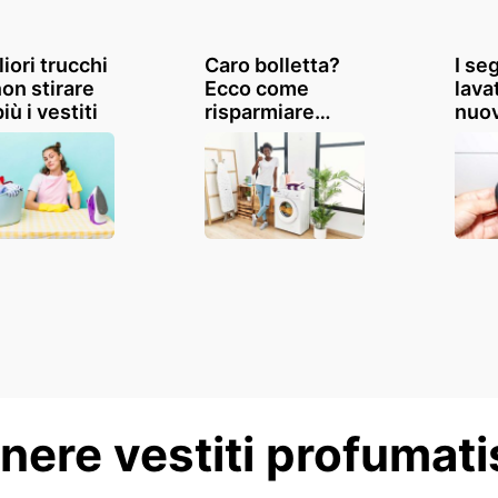
liori trucchi
Caro bolletta?
I se
non stirare
Ecco come
lava
iù i vestiti
risparmiare
nuov
usando la
odor
lavatrice
con 
rispettando
cruc
questi
accorgimenti
enere vestiti profumat