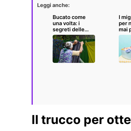
Leggi anche:
Bucato come
I mig
una volta: i
per 
segreti delle
mai p
nonne per
vestiti profumati
e freschi
Il trucco per ott