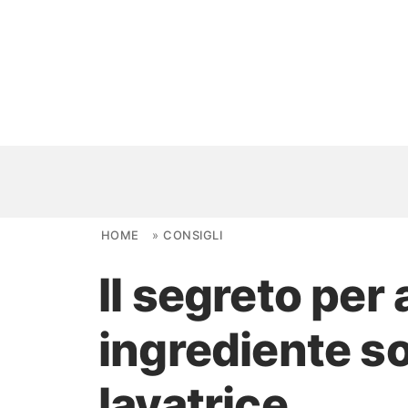
Skip to content
HOME
»
CONSIGLI
Il segreto per
NOVITÀ
ingrediente s
AMBIENTI
FAI DA TE
lavatrice