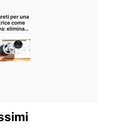
greti per una
trice come
a: elimina
i e sporco
5 passaggi
iali
issimi