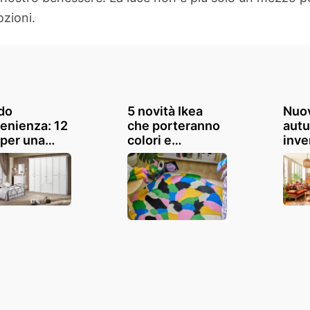
ozioni.
do
5 novità Ikea
Nuov
enienza: 12
che porteranno
aut
 per una
colori e
inve
ra da letto
un'ondata di
Mai
gn
buon umore
Mon
nella tua casa
lasc
ispi