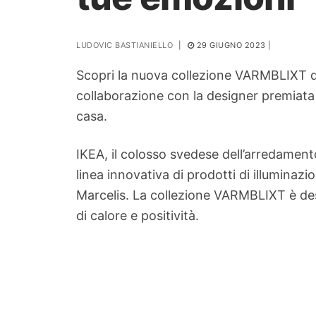
PIANTE
LUDOVIC BASTIANIELLO
|
29 GIUGNO 2023
|
Ortaggio
Search for:
Scopri la nuova collezione VARMBLIXT di I
collaborazione con la designer premiata S
casa.
IKEA, il colosso svedese dell’arredamen
linea innovativa di prodotti di illuminaz
Marcelis. La collezione VARMBLIXT è dest
di calore e positività.