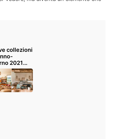
e collezioni
unno-
rno 2021
sons du
de:
iatevi
rare