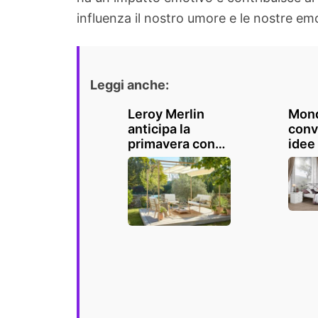
influenza il nostro umore e le nostre em
Leggi anche:
Leroy Merlin
Mon
anticipa la
conv
primavera con
idee
SCONTI fino al
came
30%: ecco le
desi
offerte per
l'outdoor