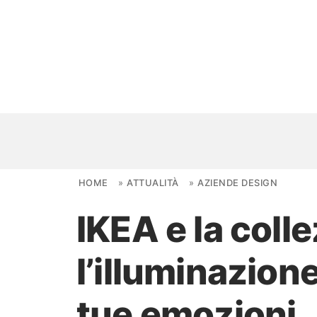
Skip to content
HOME
»
ATTUALITÀ
»
AZIENDE DESIGN
IKEA e la col
NOVITÀ
l’illuminazion
AMBIENTI
FAI DA TE
tue emozioni