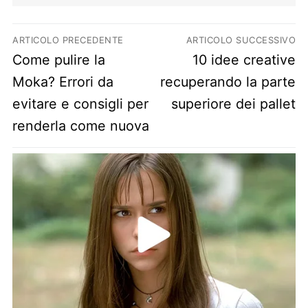
Navigazione articoli
ARTICOLO PRECEDENTE
ARTICOLO SUCCESSIVO
Previous post:
Next post:
Come pulire la
10 idee creative
Moka? Errori da
recuperando la parte
evitare e consigli per
superiore dei pallet
renderla come nuova