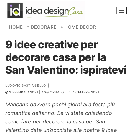
Skip to content
HOME
»
DECORARE
»
HOME DECOR
9 idee creative per
NOVITÀ
decorare casa per la
AMBIENTI
San Valentino: ispiratevi
FAI DA TE
PIANTE
LUDOVIC BASTIANIELLO
|
2 FEBBRAIO 2021
| AGGIORNATO IL 2 DICEMBRE 2021
Ortaggio
Search for:
Mancano davvero pochi giorni alla festa più
romantica dell’anno. Se vi state chiedendo
come fare per decorare la casa per San
Valentino date un’occhiate alle nostre 9 idee