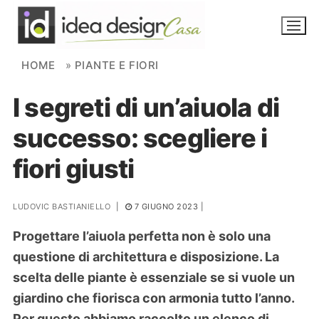
Skip to content
HOME
»
PIANTE E FIORI
I segreti di un’aiuola di
NOVITÀ
successo: scegliere i
AMBIENTI
fiori giusti
FAI DA TE
PIANTE
LUDOVIC BASTIANIELLO
|
7 GIUGNO 2023
|
Progettare l’aiuola perfetta non è solo una
Ortaggio
Search for:
questione di architettura e disposizione. La
scelta delle piante è essenziale se si vuole un
giardino che fiorisca con armonia tutto l’anno.
Per questo abbiamo raccolto un elenco di