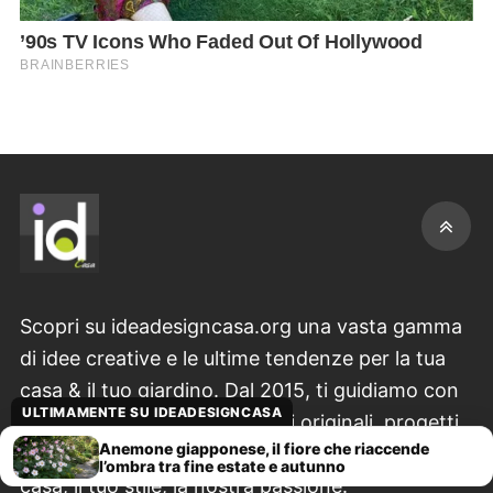
Scopri su ideadesigncasa.org una vasta gamma
di idee creative e le ultime tendenze per la tua
casa & il tuo giardino. Dal 2015, ti guidiamo con
ULTIMAMENTE SU IDEADESIGNCASA
consigli pratici su decorazioni originali, progetti
Anemone giapponese, il fiore che riaccende
fai-da-te unici e ispirazioni per ogni stile. La tua
l’ombra tra fine estate e autunno
casa, il tuo stile, la nostra passione.