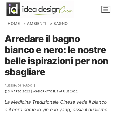
Skip to content
HOME
»
AMBIENTI
»
BAGNO
Arredare il bagno
NOVITÀ
bianco e nero: le nostre
AMBIENTI
belle ispirazioni per non
FAI DA TE
sbagliare
PIANTE
ALESSIA DI NARDO
|
Ortaggio
Search for:
3 MARZO 2022
| AGGIORNATO IL 1 APRILE 2022
La Medicina Tradizionale Cinese vede il bianco
e il nero come lo yin e lo yang, ossia il dualismo