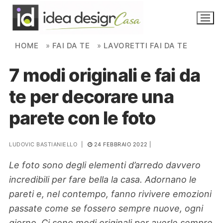
Skip to content
HOME
»
FAI DA TE
»
LAVORETTI FAI DA TE
7 modi originali e fai da
NOVITÀ
te per decorare una
AMBIENTI
parete con le foto
FAI DA TE
PIANTE
LUDOVIC BASTIANIELLO
|
24 FEBBRAIO 2022
|
Le foto sono degli elementi d’arredo davvero
Ortaggio
Search for:
incredibili per fare bella la casa. Adornano le
pareti e, nel contempo, fanno rivivere emozioni
passate come se fossero sempre nuove, ogni
giorno. Ci sono modi originali per averle sempre