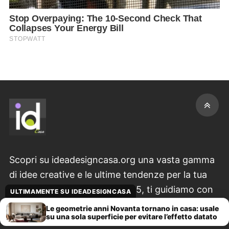
Scopri su ideadesigncasa.org una vasta gamma
di idee creative e le ultime tendenze per la tua
casa & il tuo giardino. Dal 2015, ti guidiamo con
ULTIMAMENTE SU IDEADESIGNCASA
consigli pratici su decorazioni originali, progetti
Le geometrie anni Novanta tornano in casa: usale
su una sola superficie per evitare l’effetto datato
fai-da-te unici e ispirazioni per ogni stile. La tua