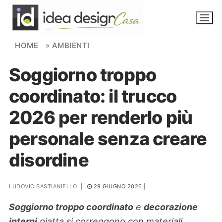
Skip to content
HOME
»
AMBIENTI
Soggiorno troppo
NOVITÀ
coordinato: il trucco
AMBIENTI
2026 per renderlo più
FAI DA TE
personale senza creare
PIANTE
disordine
Ortaggio
Search for:
LUDOVIC BASTIANIELLO
|
29 GIUGNO 2026
|
Soggiorno troppo coordinato
e
decorazione
interni
piatta si correggono con materiali