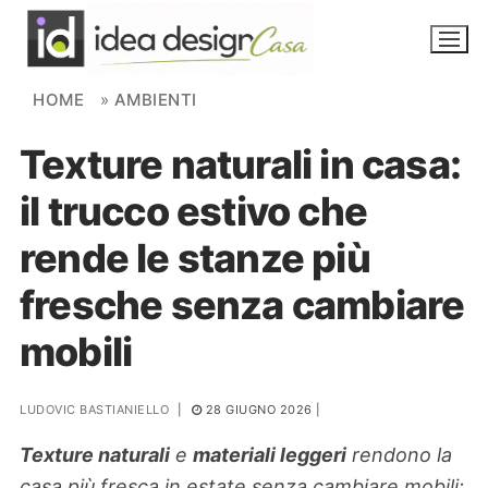
Skip to content
HOME
»
AMBIENTI
Texture naturali in casa:
NOVITÀ
il trucco estivo che
AMBIENTI
rende le stanze più
FAI DA TE
fresche senza cambiare
PIANTE
mobili
Ortaggio
Search for:
LUDOVIC BASTIANIELLO
|
28 GIUGNO 2026
|
Texture naturali
e
materiali leggeri
rendono la
casa più fresca in estate senza cambiare mobili: