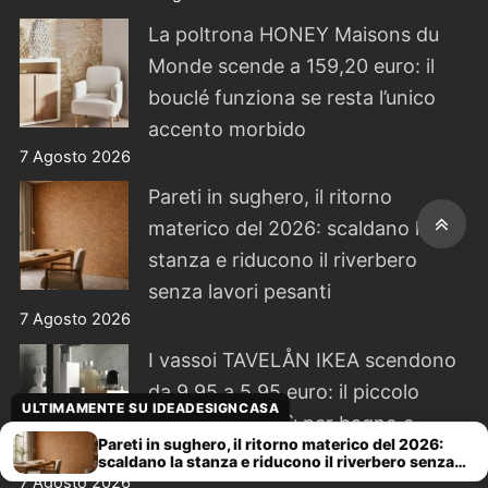
La poltrona HONEY Maisons du
Monde scende a 159,20 euro: il
bouclé funziona se resta l’unico
accento morbido
7 Agosto 2026
Pareti in sughero, il ritorno
materico del 2026: scaldano la
stanza e riducono il riverbero
senza lavori pesanti
7 Agosto 2026
I vassoi TAVELÅN IKEA scendono
da 9,95 a 5,95 euro: il piccolo
ULTIMAMENTE SU IDEADESIGNCASA
ordine in bambù per bagno e
Pareti in sughero, il ritorno materico del 2026:
cucina
scaldano la stanza e riducono il riverbero senza
lavori pesanti
7 Agosto 2026