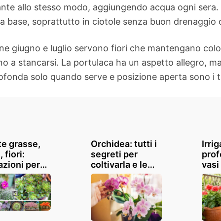
 piante allo stesso modo, aggiungendo acqua ogni sera
 base, soprattutto in ciotole senza buon drenaggio
ine giugno e luglio servono fiori che mantengano color
o a stancarsi. La portulaca ha un aspetto allegro, ma
ofonda solo quando serve e posizione aperta sono i tr
te grasse,
Orchidea: tutti i
Irri
 fiori:
segreti per
prof
azioni per
coltivarla e le
vasi 
occo esotico
specie più belle
cont
sa e
al mondo
salva
dino
fogl