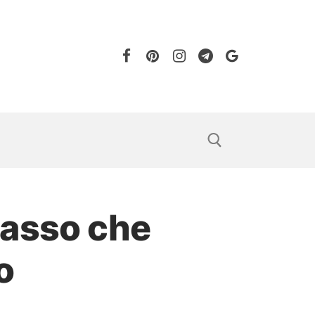
 basso che
o