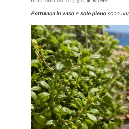
LUDOVIC BASTIANIELLO
|
29 GIUGNO 2026
|
PIANTE
Portulaca in vaso
e
sole pieno
sono una 
Ortaggio
Search for: