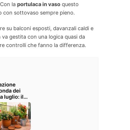
. Con la
portulaca in vaso
questo
 o con sottovaso sempre pieno.
e su balconi esposti, davanzali caldi e
 va gestita con una logica quasi da
e controlli che fanno la differenza.
gazione
onda dei
a luglio: il
rollo che
 fiori e
ie dal caldo