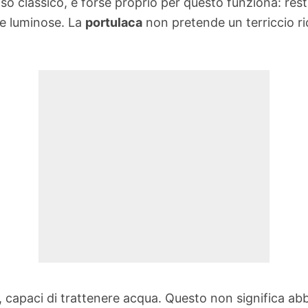
nso classico, e forse proprio per questo funziona: res
re luminose. La
portulaca
non pretende un terriccio ric
e, capaci di trattenere acqua. Questo non significa a