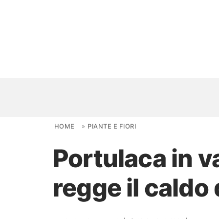
Skip to content
HOME
»
PIANTE E FIORI
Portulaca in va
NOVITÀ
regge il caldo
AMBIENTI
FAI DA TE