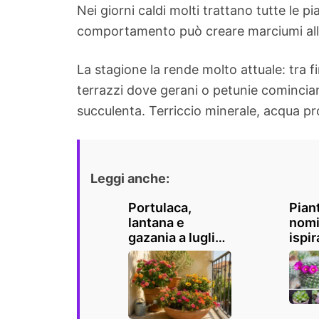
Nei giorni caldi molti trattano tutte le
comportamento può creare marciumi alla
La stagione la rende molto attuale: tra f
terrazzi dove gerani o petunie comincian
succulenta. Terriccio minerale, acqua pr
Leggi anche:
Portulaca,
Pian
lantana e
nomi,
gazania a luglio:
ispir
i fiori che
un t
resistono
in ca
quando il
giar
balcone diventa
rovente