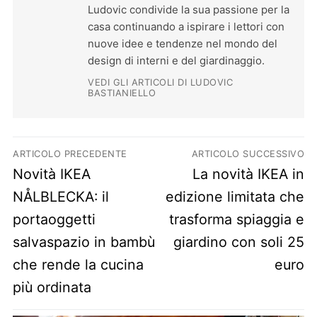
Ludovic condivide la sua passione per la
casa continuando a ispirare i lettori con
nuove idee e tendenze nel mondo del
design di interni e del giardinaggio.
VEDI GLI ARTICOLI DI LUDOVIC
BASTIANIELLO
Navigazione articoli
ARTICOLO PRECEDENTE
ARTICOLO SUCCESSIVO
Previous post:
Next post:
Novità IKEA
La novità IKEA in
NÅLBLECKA: il
edizione limitata che
portaoggetti
trasforma spiaggia e
salvaspazio in bambù
giardino con soli 25
che rende la cucina
euro
più ordinata