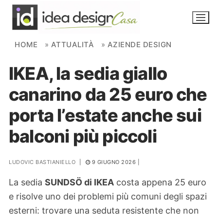
Skip to content
HOME
»
ATTUALITÀ
»
AZIENDE DESIGN
IKEA, la sedia giallo
NOVITÀ
canarino da 25 euro che
AMBIENTI
porta l’estate anche sui
FAI DA TE
balconi più piccoli
PIANTE
LUDOVIC BASTIANIELLO
|
9 GIUGNO 2026
|
Ortaggio
Search for:
La sedia
SUNDSÖ di IKEA
costa appena 25 euro
e risolve uno dei problemi più comuni degli spazi
esterni: trovare una seduta resistente che non