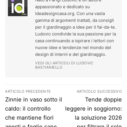
appassionato e dedicato su
Ideadesigncasa.org. Con una vasta
gamma di argomenti trattati, da consigli
per il giardinaggio a idee per il fai-da-te.
Ludovic condivide la sua passione per la
casa continuando a ispirare i lettori con
nuove idee e tendenze nel mondo del
design di interni e del giardinaggio.
VEDI GLI ARTICOLI DI LUDOVIC
BASTIANIELLO
Navigazione articoli
ARTICOLO PRECEDENTE
ARTICOLO SUCCESSIVO
Previous post:
Next post:
Zinnie in vaso sotto il
Tende doppie
caldo: il controllo
leggere in soggiorno:
che mantiene fiori
la soluzione 2026
aperti e foglie sane
per filtrare il sole