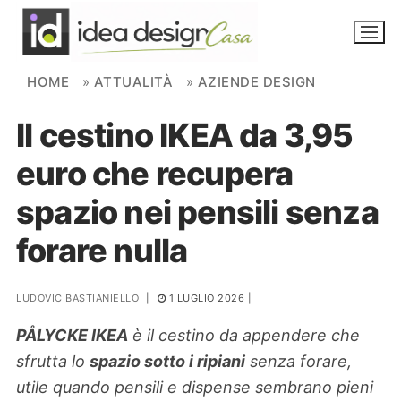
Skip to content
HOME
»
ATTUALITÀ
»
AZIENDE DESIGN
Il cestino IKEA da 3,95
NOVITÀ
euro che recupera
AMBIENTI
spazio nei pensili senza
FAI DA TE
forare nulla
PIANTE
LUDOVIC BASTIANIELLO
|
1 LUGLIO 2026
|
Ortaggio
Search for:
PÅLYCKE IKEA
è il cestino da appendere che
sfrutta lo
spazio sotto i ripiani
senza forare,
utile quando pensili e dispense sembrano pieni