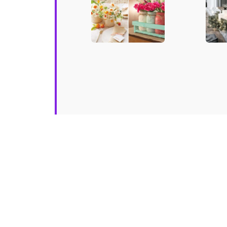
Primavera:
feste
ispiratevi!
ispir
bell