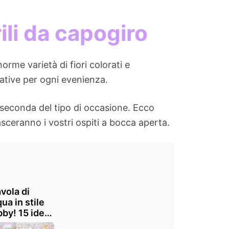
li da capogiro
orme varietà di fiori colorati e
eative per ogni evenienza.
 a seconda del tipo di occasione. Ecco
asceranno i vostri ospiti a bocca aperta.
avola di
ua in stile
by! 15 idee
ispirarsi