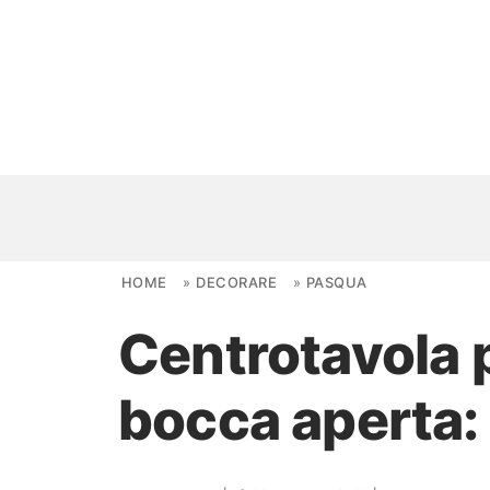
Skip to content
HOME
»
DECORARE
»
PASQUA
Centrotavola p
NOVITÀ
bocca aperta: 
AMBIENTI
FAI DA TE