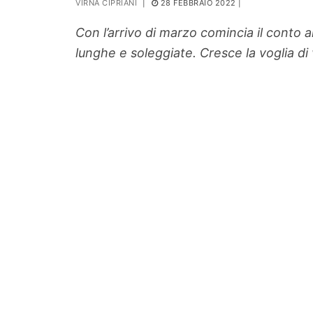
VIRNA CIPRIANI
|
28 FEBBRAIO 2022
|
PIANTE
Con l’arrivo di marzo comincia il conto al
Ortaggio
lunghe e soleggiate. Cresce la voglia di
Search for: