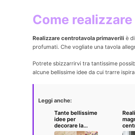
Come realizzare 
Realizzare centrotavola primaverili
è di
profumati. Che vogliate una tavola alleg
Potrete sbizzarrirvi tra tantissime possib
alcune bellissime idee da cui trarre ispi
Leggi anche:
Tante bellissime
Real
idee per
magn
decorare la
cent
tavola in
lumi