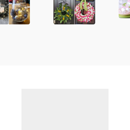
: le
e decorare
azioni più
e