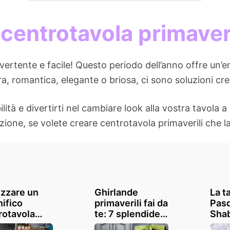
centrotavola primaveri
vertente e facile! Questo periodo dell’anno offre un’en
ra, romantica, elegante o briosa, ci sono soluzioni cr
ilità e divertirti nel cambiare look alla vostra tavola
razione, se volete creare centrotavola primaverili che l
izzare un
Ghirlande
La t
ifico
primaverili fai da
Pasq
rotavola
te: 7 splendide
Shab
noso per le
idee per creare
per 