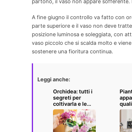
partono, il vaso non appare sofferente. 
A fine giugno il controllo va fatto con o
parte superiore e il vaso non deve tratt
posizione luminosa e soleggiata, con atte
vaso piccolo che si scalda molto e viene 
sostenere una fioritura continua.
Leggi anche:
Orchidea: tutti i
Pian
segreti per
appa
coltivarla e le
quali
specie più belle
migli
al mondo
tene