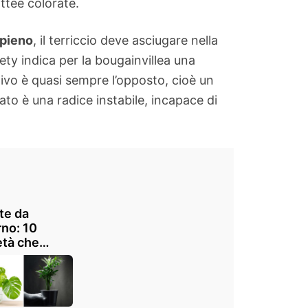
ttee colorate.
 pieno
, il terriccio deve asciugare nella
ety indica per la bougainvillea una
stivo è quasi sempre l’opposto, cioè un
ato è una radice instabile, incapace di
te da
rno: 10
età che
iedono poca
e facili da
re