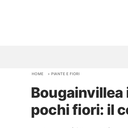
Skip to content
HOME
»
PIANTE E FIORI
Bougainvillea 
NOVITÀ
pochi fiori: il 
AMBIENTI
FAI DA TE