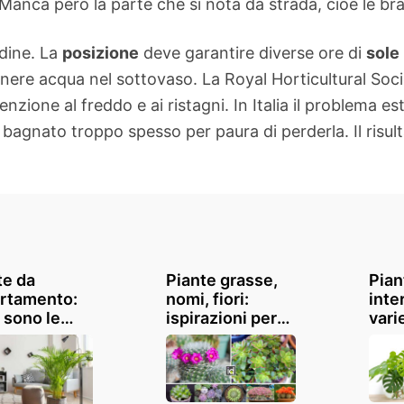
Manca però la parte che si nota da strada, cioè le bra
rdine. La
posizione
deve garantire diverse ore di
sole
enere acqua nel sottovaso. La Royal Horticultural Soci
nzione al freddo e ai ristagni. In Italia il problema e
bagnato troppo spesso per paura di perderla. Il risult
te da
Piante grasse,
Pian
rtamento:
nomi, fiori:
inte
 sono le
ispirazioni per
vari
ori da
un tocco esotico
rich
re in casa?
in casa e
luce 
giardino
cura