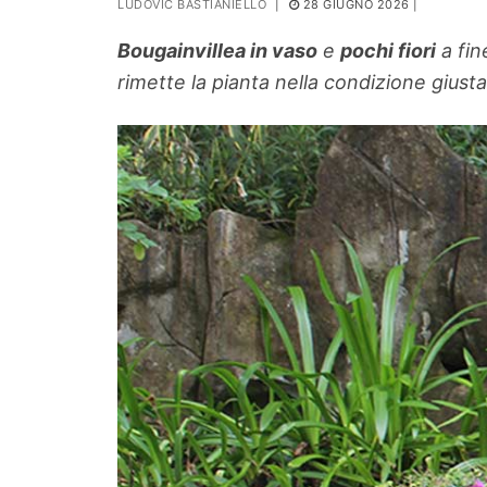
LUDOVIC BASTIANIELLO
|
28 GIUGNO 2026
|
PIANTE
Bougainvillea in vaso
e
pochi fiori
a fin
Ortaggio
rimette la pianta nella condizione giusta
Search for: