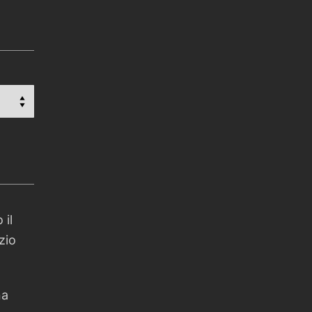
 il
zio
na