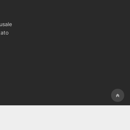
usale
tato
: