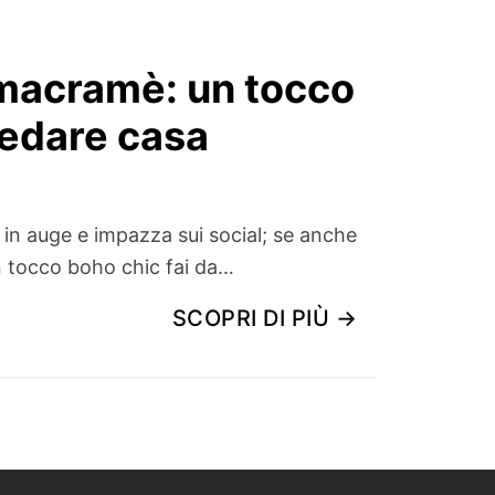
l macramè: un tocco
redare casa
 in auge e impazza sui social; se anche
n tocco boho chic fai da…
SCOPRI DI PIÙ →