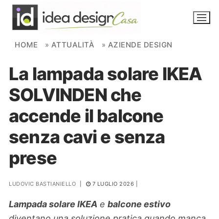
Skip to content
HOME
»
ATTUALITÀ
»
AZIENDE DESIGN
La lampada solare IKEA
NOVITÀ
SOLVINDEN che
AMBIENTI
accende il balcone
FAI DA TE
senza cavi e senza
PIANTE
prese
Ortaggio
Search for:
LUDOVIC BASTIANIELLO
|
7 LUGLIO 2026
|
Lampada solare IKEA
e
balcone estivo
diventano una soluzione pratica quando manca