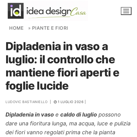
Skip to content
HOME
»
PIANTE E FIORI
Dipladenia in vaso a
NOVITÀ
luglio: il controllo che
AMBIENTI
mantiene fiori aperti e
FAI DA TE
foglie lucide
PIANTE
LUDOVIC BASTIANIELLO
|
1 LUGLIO 2026
|
Ortaggio
Search for:
Dipladenia in vaso
e
caldo di luglio
possono
dare una fioritura lunga, ma acqua, luce e pulizia
dei fiori vanno regolati prima che la pianta