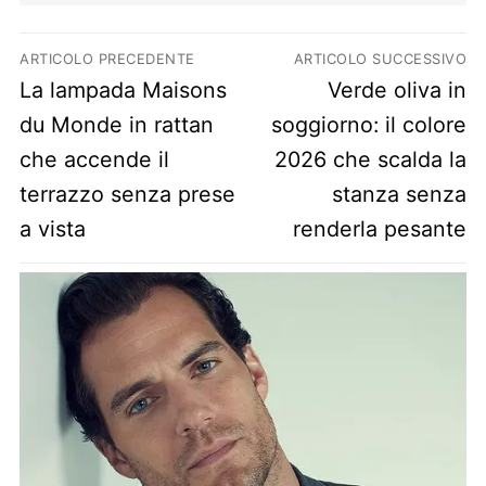
Navigazione articoli
ARTICOLO PRECEDENTE
ARTICOLO SUCCESSIVO
Previous post:
Next post:
La lampada Maisons
Verde oliva in
du Monde in rattan
soggiorno: il colore
che accende il
2026 che scalda la
terrazzo senza prese
stanza senza
a vista
renderla pesante