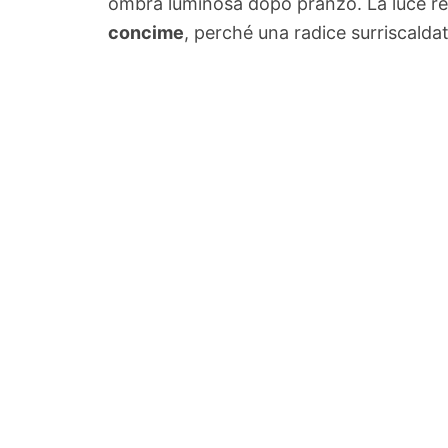
ombra luminosa dopo pranzo. La luce res
concime
, perché una radice surriscalda