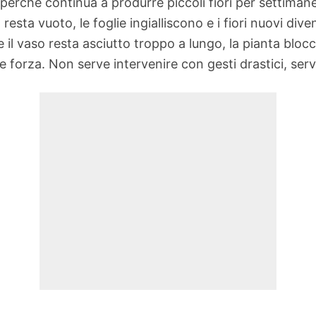
perché continua a produrre piccoli fiori per settiman
 resta vuoto, le foglie ingialliscono e i fiori nuovi dive
 il vaso resta asciutto troppo a lungo, la pianta blocc
rde forza. Non serve intervenire con gesti drastici, ser