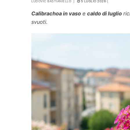
LUDOVIC BASTIANIELLO
|
5 LUGLIO 2026
|
PIANTE
Calibrachoa in vaso
e
caldo di luglio
ric
Ortaggio
svuoti.
Search for: