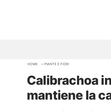
Skip to content
HOME
»
PIANTE E FIORI
Calibrachoa in 
NOVITÀ
mantiene la ca
AMBIENTI
FAI DA TE