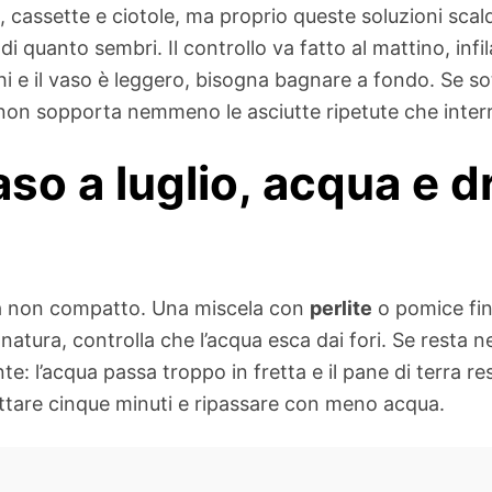
i, cassette e ciotole, ma proprio queste soluzioni sc
 di quanto sembri. Il controllo va fatto al mattino, infi
hi e il vaso è leggero, bisogna bagnare a fondo. Se s
non sopporta nemmeno le asciutte ripetute che interr
aso a luglio, acqua e 
 ma non compatto. Una miscela con
perlite
o pomice fine
atura, controlla che l’acqua esca dai fori. Se resta ne
e: l’acqua passa troppo in fretta e il pane di terra res
ttare cinque minuti e ripassare con meno acqua.