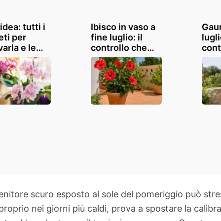
dea: tutti i
Ibisco in vaso a
Gaur
eti per
fine luglio: il
lugli
varla e le
controllo che
cont
ie più belle
evita boccioli
mant
ondo
caduti e foglie
anch
molli
balc
nitore scuro esposto al sole del pomeriggio può stres
 proprio nei giorni più caldi, prova a spostare la calib