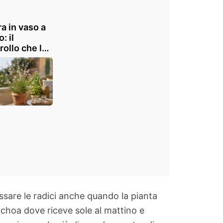
a in vaso a
o: il
rollo che la
iene fiorita
e quando il
one scalda
sare le radici anche quando la pianta
rachoa dove riceve sole al mattino e