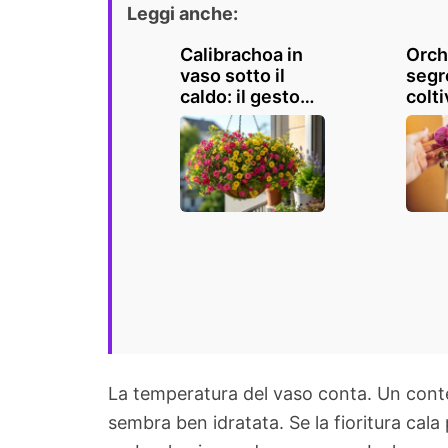
Leggi anche:
Calibrachoa in
Orchi
vaso sotto il
segr
caldo: il gesto
colti
che mantiene la
spec
cascata piena di
al m
fiori
La temperatura del vaso conta. Un conte
sembra ben idratata. Se la fioritura cala