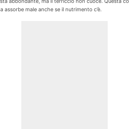
ta abbondante, ma il terriccio non cuoce. Questa cor
ta assorbe male anche se il nutrimento c’è.