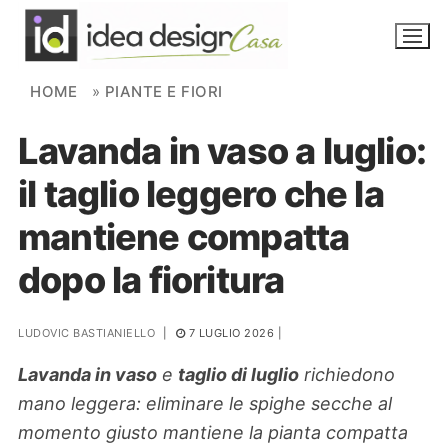
Skip to content
HOME
»
PIANTE E FIORI
Lavanda in vaso a luglio:
NOVITÀ
il taglio leggero che la
AMBIENTI
mantiene compatta
FAI DA TE
dopo la fioritura
PIANTE
LUDOVIC BASTIANIELLO
|
7 LUGLIO 2026
|
Ortaggio
Search for:
Lavanda in vaso
e
taglio di luglio
richiedono
mano leggera: eliminare le spighe secche al
momento giusto mantiene la pianta compatta