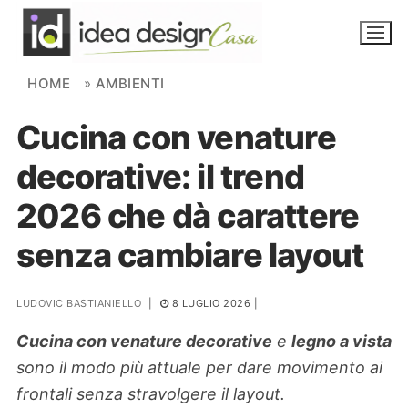
Skip to content
HOME
»
AMBIENTI
Cucina con venature
NOVITÀ
decorative: il trend
AMBIENTI
2026 che dà carattere
FAI DA TE
senza cambiare layout
PIANTE
LUDOVIC BASTIANIELLO
|
8 LUGLIO 2026
|
Ortaggio
Search for:
Cucina con venature decorative
e
legno a vista
sono il modo più attuale per dare movimento ai
frontali senza stravolgere il layout.