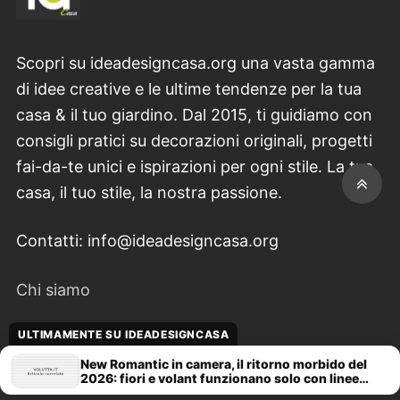
Scopri su ideadesigncasa.org una vasta gamma
di idee creative e le ultime tendenze per la tua
casa & il tuo giardino. Dal 2015, ti guidiamo con
consigli pratici su decorazioni originali, progetti
fai-da-te unici e ispirazioni per ogni stile. La tua
casa, il tuo stile, la nostra passione.
Contatti: info@ideadesigncasa.org
Chi siamo
ULTIMAMENTE SU IDEADESIGNCASA
Redazione
New Romantic in camera, il ritorno morbido del
2026: fiori e volant funzionano solo con linee
Contattaci
pulite