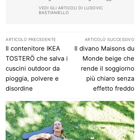
VEDI GLI ARTICOLI DI LUDOVIC
BASTIANIELLO
Navigazione articoli
ARTICOLO PRECEDENTE
ARTICOLO SUCCESSIVO
Previous post:
Next post:
Il contenitore IKEA
Il divano Maisons du
TOSTERÖ che salva i
Monde beige che
cuscini outdoor da
rende il soggiorno
pioggia, polvere e
più chiaro senza
disordine
effetto freddo