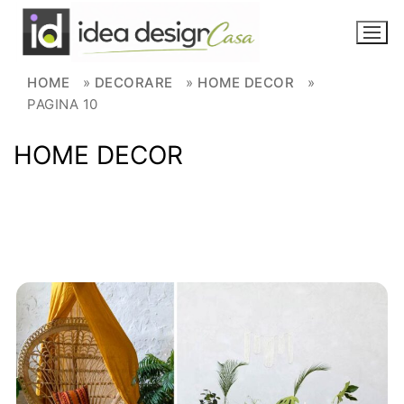
Skip to content
HOME
»
DECORARE
»
HOME DECOR
»
PAGINA 10
NOVITÀ
HOME DECOR
AMBIENTI
FAI DA TE
PIANTE
Ortaggio
Search for: