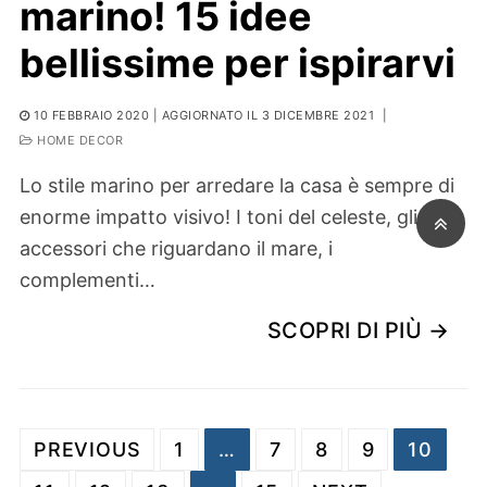
marino! 15 idee
bellissime per ispirarvi
10 FEBBRAIO 2020
| AGGIORNATO IL 3 DICEMBRE 2021
|
HOME DECOR
Lo stile marino per arredare la casa è sempre di
enorme impatto visivo! I toni del celeste, gli
accessori che riguardano il mare, i
complementi…
SCOPRI DI PIÙ →
Paginazione degli articoli
PREVIOUS
1
…
7
8
9
10